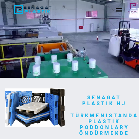
SENAGAT
PLASTIK HJ
TÜRKMENISTANDA
PLASTIK
PODDONLARY
ÖNDÜRMEKDE