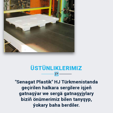
ÜSTÜNLIKLERIMIZ
"Senagat Plastik" HJ Türkmenistanda
geçirilen halkara sergilere işjeň
gatnaşýar we sergä gatnaşyjylary
biziň önümerimiz bilen tanyşyp,
ýokary baha berdiler.