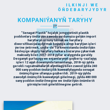
ILKINJI WE
ÖŇDEBARYJYDYR
.
KOMPANIÝANYŇ TARYHY
“Senagat Plastik” hojalyk jemgyýetiniň plastik
poddonlary öndürýän zawody ýurdumyza gelýän import
harytlaryň ornuny tutmak we harytlary
diwersifikasiýalaşdyrmak boýunça alnyp barylýan işleri
ýerine ýetirmek, şeýle-de Türkmenistanda öndürilýän
bäsleşige ukyply harytlary halkara bazaryna çykarmak
maksady bilen 2017-2018 ýyllar aralygynda guruldy.
Desganyň gurluşygy we enjamlarynyň goýberiş-sazlaýyş
işleri 12 aýyň dowamynda tamamlanyp, 2018-nji ýylda
gerekli rugsatnamalaryň alynmagy bilen zawod ýylda 240
000 sany poddon öndürijilik kuwwatlylygynda senagat
önümçiligine ullanyşa goýberildi. 2019-njy ýylda
zawodyň önümçilik kuwwatynyň giňelmegi, ýylda 480 000
sany poddon öndürilmegine we öndürilýän önümleriň
görnüşleriniň giňeldilmegine getirdi.