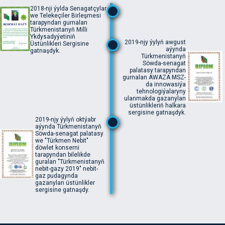
2018-nji ýylda Senagatçylar
we Telekeçiler Birleşmesi
tarapyndan gurnalan
Türkmenistanyň Milli
Ykdysadyýetiniň
2019-njy ýylyň awgust
Üstünlikleri Sergisine
aýynda
gatnaşdyk.
Türkmenistanyň
Söwda-senagat
palatasy tarapyndan
gurnalan AWAZA MSZ-
da innowasiýa
tehnologiýalaryny
ulanmakda gazanylan
üstünlikleriň halkara
sergisine gatnaşdyk.
2019-njy ýylyň oktýabr
aýynda Türkmenistanyň
Söwda-senagat palatasy
we "Türkmen Nebit"
döwlet konserni
tarapyndan bilelikde
guralan "Türkmenistanyň
nebit-gazy 2019" nebit-
gaz pudagynda
gazanylan üstünlikler
sergisine gatnaşdy.