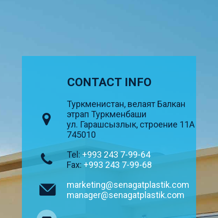
CONTACT INFO
Туркменистан, велаят Балкан
этрап Туркменбаши
ул. Гарашсызлык, строение 11А
745010
Tel:
+993 243 7-99-64
Fax:
+993 243 7-99-68
marketing@senagatplastik.com
manager@senagatplastik.com