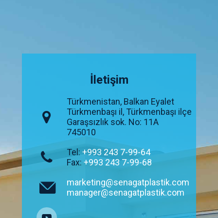
İletişim
Türkmenistan, Balkan Eyalet
Türkmenbaşı il, Türkmenbaşı ilçe
Garaşsızlık sok. No: 11A
745010
Tel:
+993 243 7-99-64
Fax:
+993 243 7-99-68
marketing@senagatplastik.com
manager@senagatplastik.com