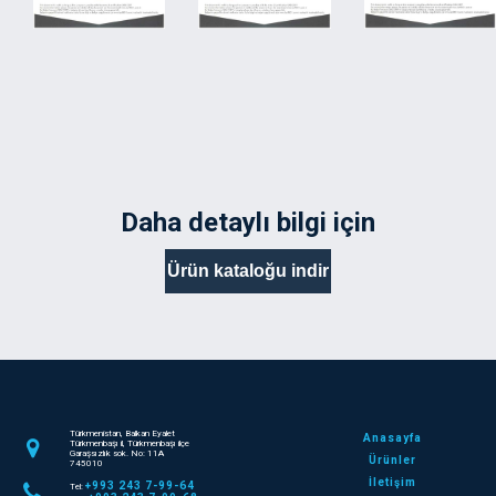
Daha detaylı bilgi için
Ürün kataloğu indir
Türkmenistan, Balkan Eyalet
Anasayfa
Türkmenbaşı il, Türkmenbaşı ilçe
Garaşsızlık sok. No: 11A
Ürünler
745010
İletişim
+993 243 7-99-64
Tel: